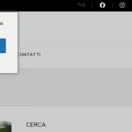
FAQ
Do
S
CONTATTI
CERCA