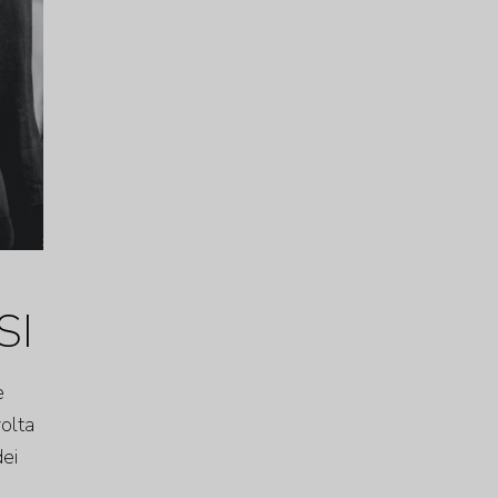
SI
e
volta
dei