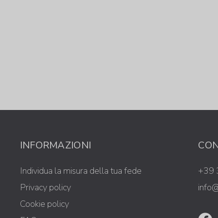
INFORMAZIONI
CON
Individua la misura della tua fede
+39 
Privacy policy
info@
Cookie policy