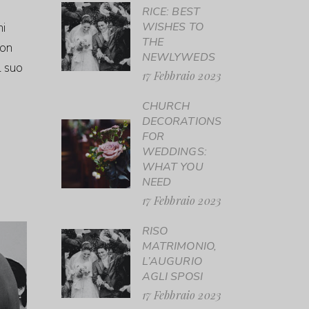
RICE: BEST
ni
WISHES TO
THE
con
NEWLYWEDS
l suo
17 Febbraio 2023
CHURCH
DECORATIONS
FOR
WEDDINGS:
WHAT YOU
NEED
17 Febbraio 2023
RISO
MATRIMONIO,
L’AUGURIO
AGLI SPOSI
17 Febbraio 2023