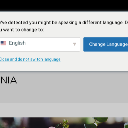
Feidìa
've detected you might be speaking a different language. 
Iconica
u want to change to:
English
Change Language
OREA
FEDI NUZIALI
FEDE SOLIDALE
NEW
Close and do not switch language
NIA
Feidìa
Iconica