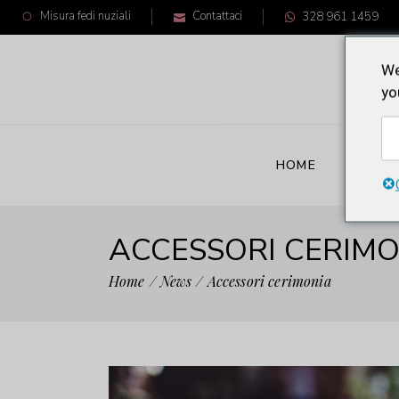
Misura fedi nuziali
Contattaci
328 961 1459
We
yo
HOME
CRON
ACCESSORI CERIMO
Home
News
Accessori cerimonia