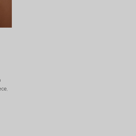
a
ece,