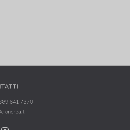
TATTI
389 641 7370
cronorea.it