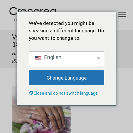
We've detected you might be
speaking a different language. Do
WEDDING-COUPLE-
you want to change to:
1825866_640
Home
Solidarity faith
wedding-couple-
English
1825866_640
Change Language
Close and do not switch language