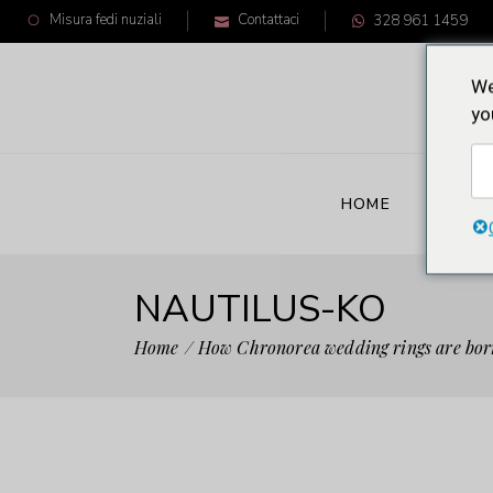
Misura fedi nuziali
Contattaci
328 961 1459
We
yo
HOME
CRON
NAUTILUS-KO
Home
How Chronorea wedding rings are bor