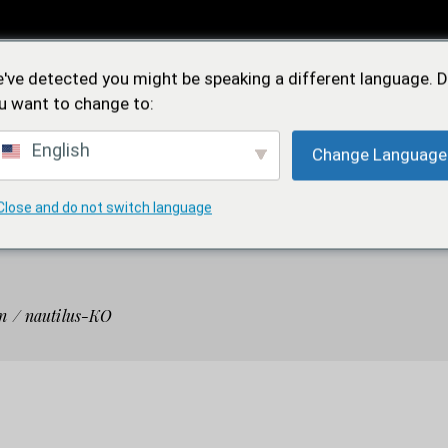
Feidìa
've detected you might be speaking a different language. 
Iconica
u want to change to:
English
Change Language
OREA
FEDI NUZIALI
FEDE SOLIDALE
NEW
Close and do not switch language
Feidìa
n
nautilus-KO
Iconica