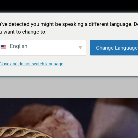
Feidìa
've detected you might be speaking a different language. D
Iconica
u want to change to:
English
Change Language
OREA
FEDI NUZIALI
FEDE SOLIDALE
NE
Close and do not switch language
Feidìa
Iconica