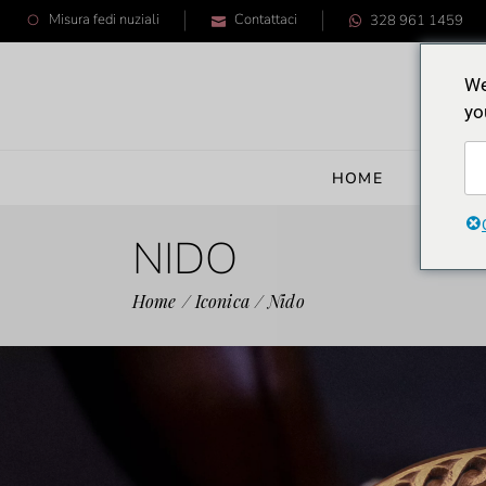
Misura fedi nuziali
Contattaci
328 961 1459
We
yo
HOME
CRON
NIDO
Home
Iconica
Nido