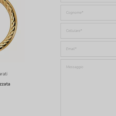
rati
zzata